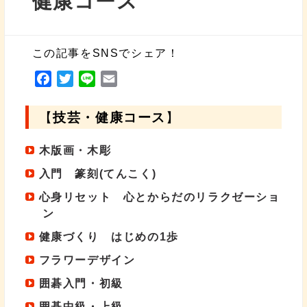
健康コース
この記事をSNSでシェア！
F
T
L
E
a
w
i
m
c
i
n
a
【
技芸・健康コース
】
e
t
e
i
b
t
l
木版画・木彫
o
e
入門 篆刻(てんこく)
o
r
k
心身リセット 心とからだのリラクゼーショ
ン
健康づくり はじめの1歩
フラワーデザイン
囲碁入門・初級
囲碁中級・上級