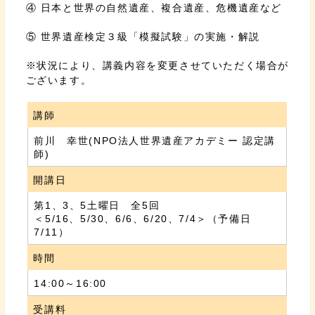
④ 日本と世界の自然遺産、複合遺産、危機遺産など
⑤ 世界遺産検定３級「模擬試験」の実施・解説
※状況により、講義内容を変更させていただく場合が
ございます。
講師
前川 幸世(NPO法人世界遺産アカデミー 認定講
師)
開講日
第1、3、5土曜日 全5回
＜5/16、5/30、6/6、6/20、7/4＞（予備日
7/11）
時間
14:00～16:00
受講料