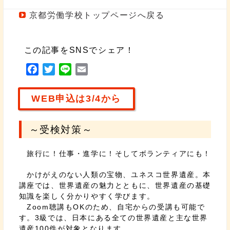
京都労働学校トップページへ戻る
この記事をSNSでシェア！
F
T
L
E
a
w
i
m
c
i
n
a
WEB申込は3/4から
e
t
e
i
b
t
l
～受検対策～
o
e
o
r
旅行に！仕事・進学に！そしてボランティアにも！
k
かけがえのない人類の宝物、ユネスコ世界遺産。本
講座では、世界遺産の魅力とともに、世界遺産の基礎
知識を楽しく分かりやすく学びます。
Zoom聴講もOKのため、自宅からの受講も可能で
す。3級では、日本にある全ての世界遺産と主な世界
遺産100件が対象となります。