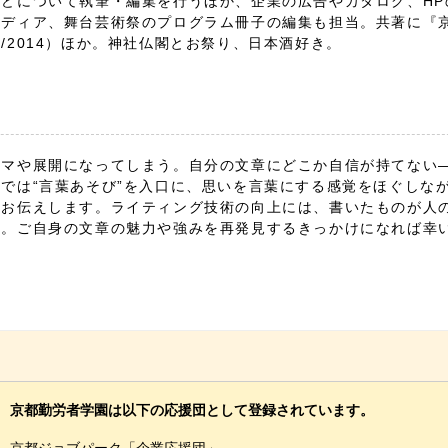
どについて執筆・編集を行うほか、企業の広告やカタログ、HP
ディア、舞台芸術祭のプログラム冊子の編集も担当。共著に『京
/2014）ほか。神社仏閣とお祭り、日本酒好き。
ーマや展開になってしまう。自分の文章にどこか自信が持てない
では“言葉あそび”を入口に、思いを言葉にする感覚をほぐしな
をお伝えします。ライティング技術の向上には、書いたものが人
切。ご自身の文章の魅力や強みを再発見するきっかけになれば幸
京都勤労者学園は以下の応援団として登録されています。