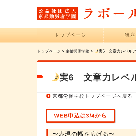
トップページ
講座
トップページ
>
京都労働学校
>
実6 文章力レベル
実6 文章力レベ
京都労働学校トップページへ戻る
WEB申込は3/4から
〜表現の幅を広げる〜