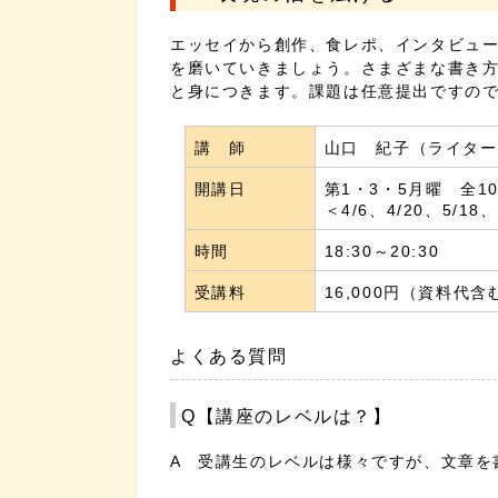
エッセイから創作、食レポ、インタビュ
を磨いていきましょう。さまざまな書き
と身につきます。課題は任意提出ですの
講 師
山口 紀子（ライター
開講日
第1・3・5月曜 全1
＜4/6、4/20、5/18、
時間
18:30～20:30
受講料
16,000円（資料代含
よくある質問
Q【講座のレベルは？】
A 受講生のレベルは様々ですが、文章を