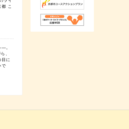
のライ
都 こ
——。
がら、
の目に
いで