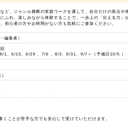
ーなど、ジャンル横断の実践ワークを通して、自分だけの視点や
方にふれ、楽しみながら体験することで、一歩上の「伝える力」
で、初心者の方やお時間がない方も気軽にご参加ください。
・編集者）
0回
6/1、6/15、6/29 、7/6 、8/3、8/31、9/7＞（予備日10/5 ）
む）
書くことが苦手な方でも安心して受けていただけます。