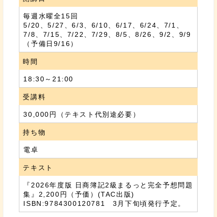
毎週水曜全15回
5/20、5/27、6/3、6/10、6/17、6/24、7/1、
7/8、7/15、7/22、7/29、8/5、8/26、9/2、9/9
（予備日9/16）
時間
18:30～21:00
受講料
30,000円（テキスト代別途必要）
持ち物
電卓
テキスト
『2026年度版 日商簿記2級まるっと完全予想問題
集』2,200円（予価）(TAC出版)
ISBN:9784300120781 3月下旬頃発行予定。