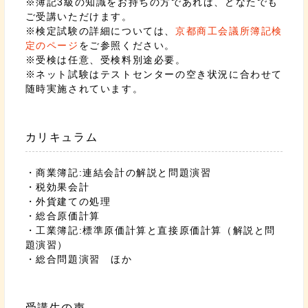
※簿記3級の知識をお持ちの方であれば、どなたでも
ご受講いただけます。
※検定試験の詳細については、
京都商工会議所簿記検
定のページ
をご参照ください。
※受検は任意、受検料別途必要。
※ネット試験はテストセンターの空き状況に合わせて
随時実施されています。
カリキュラム
・商業簿記:連結会計の解説と問題演習
・税効果会計
・外貨建ての処理
・総合原価計算
・工業簿記:標準原価計算と直接原価計算（解説と問
題演習）
・総合問題演習 ほか
受講生の声