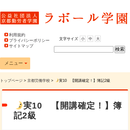
利用規約
文字サイズ
小
中
大
プライバシーポリシー
サイトマップ
メニュー
トップページ
>
京都労働学校
>
実10 【開講確定！】簿記2級
実10 【開講確定！】簿
記2級