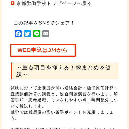
京都労働学校トップページへ戻る
この記事をSNSでシェア！
F
T
L
E
a
w
i
m
c
i
n
a
WEB申込は3/4から
e
t
e
i
b
t
l
～重点項目を抑える！総まとめ＆答
o
e
練～
o
r
k
試験において重要度が高い連結会計・標準原価計算・
直接原価計算の講義と、総合問題演習を行います。解
答手順・思考過程、ミスをしやすい点、時間配分につ
いて解説します。
独学では難易度の高い苦手ポイントを克服しましょ
う。