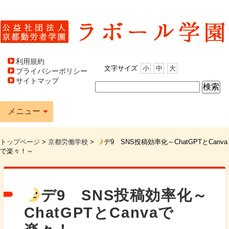
利用規約
文字サイズ
小
中
大
プライバシーポリシー
サイトマップ
メニュー
トップページ
>
京都労働学校
>
デ9 SNS投稿効率化～ChatGPTとCanva
で楽々！～
デ9 SNS投稿効率化～
ChatGPTとCanvaで