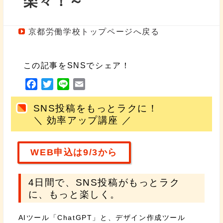
楽々！～
京都労働学校トップページへ戻る
この記事をSNSでシェア！
F
T
L
E
a
w
i
m
SNS投稿をもっとラクに！
c
i
n
a
＼ 効率アップ講座 ／
e
t
e
i
b
t
l
o
e
WEB申込は9/3から
o
r
k
4日間で、SNS投稿がもっとラク
に、もっと楽しく。
AIツール「ChatGPT」と、デザイン作成ツール