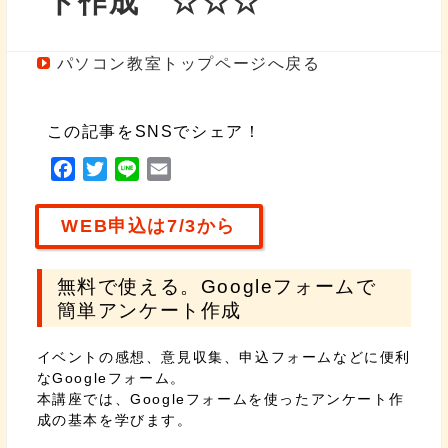
ト作成 ☆☆☆
パソコン教室トップページへ戻る
この記事をSNSでシェア！
F
T
L
E
a
w
i
m
c
i
n
a
WEB申込は7/3から
e
t
e
i
b
t
l
無料で使える。Googleフォームで
o
e
簡単アンケート作成
o
r
k
イベントの感想、意見収集、申込フォームなどに便利
なGoogleフォーム。
本講座では、Googleフォームを使ったアンケート作
成の基本を学びます。