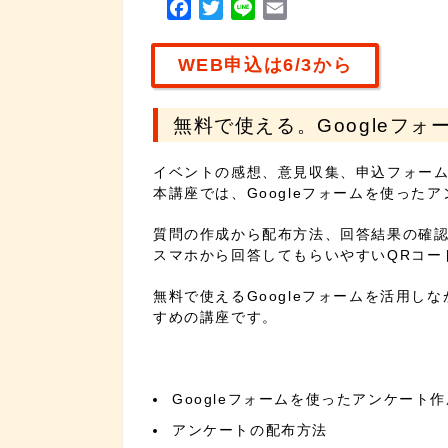
F
T
L
E
a
w
i
m
c
i
n
a
WEB申込は6/3から
e
t
e
i
b
t
l
無料で使える。Googleフ
o
e
o
r
イベントの感想、意見収集、申込フォームな
k
本講座では、Googleフォームを使った
質問の作成から配布方法、回答結果の確
スマホから回答してもらいやすいQRコー
無料で使えるGoogleフォームを活用
すめの講座です。
Googleフォームを使ったアンケート作
アンケートの配布方法