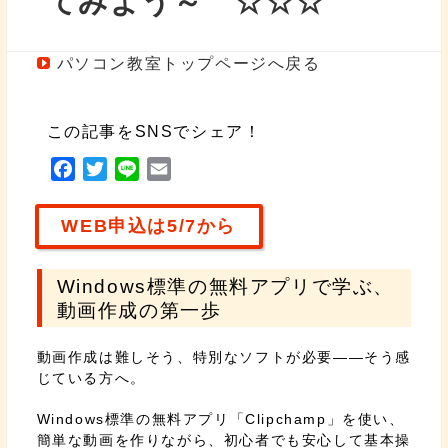
てみよう～ ☆☆☆
パソコン教室トップページへ戻る
この記事をSNSでシェア！
F
T
L
E
a
w
i
m
c
i
n
a
WEB申込は5/7から
e
t
e
i
b
t
l
Windows標準の無料アプリで学ぶ、
o
e
動画作成の第一歩
o
r
k
動画作成は難しそう、特別なソフトが必要——そう感
じている方へ。
Windows標準の無料アプリ「Clipchamp」を使い、
簡単な動画を作りながら、初心者でも安心して基本操