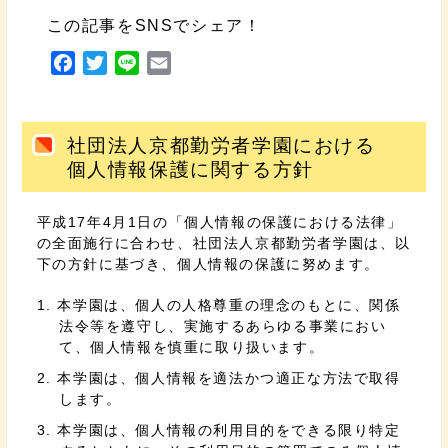
この記事をSNSでシェア！
F
T
L
E
a
w
i
m
c
i
n
a
e
t
e
i
社団法人京都勤労者学園における
b
t
l
個人情報保護に関する方針
o
e
o
r
平成17年4月1日の「個人情報の保護における法律」
k
の全面施行に合わせ、社団法人京都勤労者学園は、以
下の方針に基づき、個人情報の保護に努めます。
本学園は、個人の人格尊重の理念のもとに、関係
法令等を遵守し、実施するあらゆる事業におい
て、個人情報を慎重に取り扱います。
本学園は、個人情報を適法かつ適正な方法で取得
します。
本学園は、個人情報の利用目的をできる限り特定