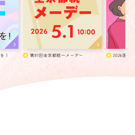
等を！
第97回全京都統一メーデー
2026国民