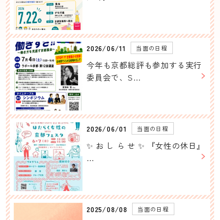
2026/06/11
当面の日程
今年も京都総評も参加する実行
委員会で、S…
2026/06/01
当面の日程
✨ お し ら せ ✨ ​『女性の休日』
…
2025/08/08
当面の日程