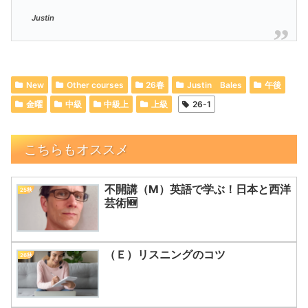
Justin
New
Other courses
26春
Justin Bales
午後
金曜
中級
中級上
上級
26-1
こちらもオススメ
不開講（M）英語で学ぶ！日本と西洋
25秋
芸術🆕
（Ｅ）リスニングのコツ
26秋