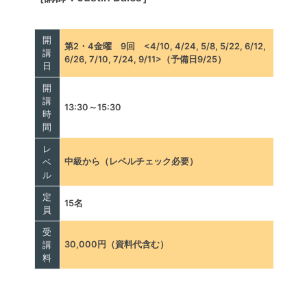
開
第2・4金曜 9回 <4/10, 4/24, 5/8, 5/22, 6/12,
講
6/26, 7/10, 7/24, 9/11>（予備日9/25）
日
開
講
13:30～15:30
時
間
レ
中級から（レベルチェック必要）
ベ
ル
定
15名
員
受
30,000円（資料代含む）
講
料